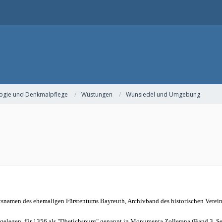
ogie und Denkmalpflege
Wüstungen
Wunsiedel und Umgebung
tsnamen des ehemaligen Fürstentums Bayreuth, Archivband des historischen Verein
gelegen, für 1356 als "Dhetichspurg" genannt in Monumenta Zollerana (Band 3, Sei