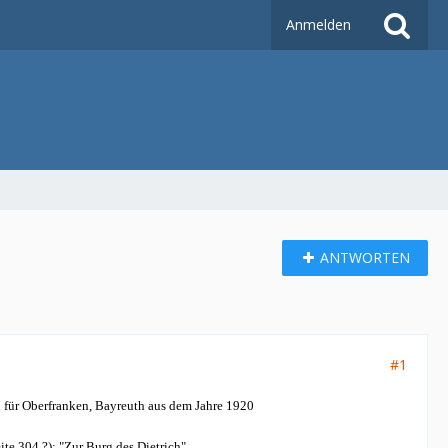
Anmelden
ANTWORTEN
#1
 für Oberfranken, Bayreuth aus dem Jahre 1920
te 304 ?); "Zur Burg des Dietrich"