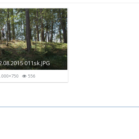
2.08.2015 011sk.JPG
.000×750
556