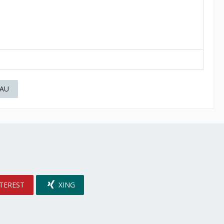
AU
TEREST
XING