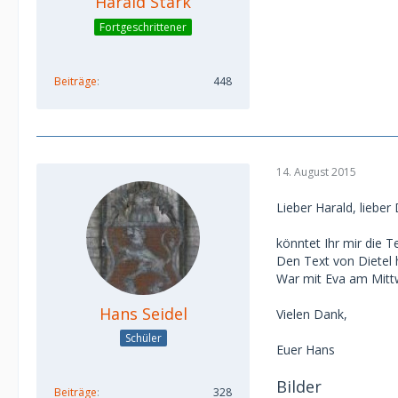
Harald Stark
Fortgeschrittener
Beiträge
448
14. August 2015
Lieber Harald, lieber 
könntet Ihr mir die T
Den Text von Dietel 
War mit Eva am Mittw
Hans Seidel
Vielen Dank,
Schüler
Euer Hans
Bilder
Beiträge
328