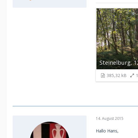
Steinelburg, 1
385,32 kB
1
14. August 2015
Hallo Hans,