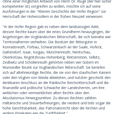
Ohne einer möglichen Antwort von Herrn Dr. Kluge (der hier sicher
kompetenter ist) vorgreifen zu wollen, möchte ich auf seine
Ausführungen in der "Kleinen Geschichte der Hofer Region" zur
Herrschaft der Hohenzollern in der frühen Neuzeit verweisen:
"In der Hofer Region gab es neben dem landsässigen Adel,
dessen Rechte kaum über die eines Grundherrn hinausgingen, die
Angehörigen der Vogtländischen Ritterschaft, die sich beinahe wie
Territorialherren verhielten. Die Besitzer der Rittergüter in
Konradsreuth, Förbau, Schwarzenbach an der Saale, Hofeck,
Gattendorf, Isaar, Issigau, Münchenreuth, Nentschau,
Oberkotzau, Regnitzlosau-Hohenberg, Reitzenstein, Selbitz,
Zedtwitz und Schollenreuth gehörten neben vier Gütern im
Wunsiedler Bezirk zur Vogtländischen Ritterschaft. Sie beriefen
sich auf altehrwürdige Rechte, die sie von den staufischen Kaisern
oder den Vögten von Weida ableiteten, und nutzten geschickt den
denkbaren Anschluss an die fränkische Reichsritterschaft und die
finanzielle und politische Schwäche der Landesherren, um ihre
wirklichen oder vermeintlichen alten Rechte über den
Absolutismus hinwegzuretten. Zu diesen Rechten zählten
militärische und Steuerbefreiungen, die niedere und teils sogar die
hohe Gerichtsbarkeit, das Patronatsrecht über die Kirchen und
andere Privilegien wie die Zunftfreiheit."