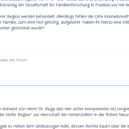
stverlag der Gesellschaft für Familienforschung in Franken,vor mir li
erer Region werden behandelt. Allerdings fehlen die Orte Konradsreuth
ine Familie, zum Amt Hof gehörig, aufgelistet. Haben ihr hierzu eine Er
 Ämter gerechnet wurde?
trator des Forum
 Antwort von Herrn Dr. Kluge (der hier sicher kompetenter ist) vorgre
der Hofer Region" zur Herrschaft der Hohenzollern in der frühen Neuz
 gab es neben dem landsässigen Adel, dessen Rechte kaum über die e