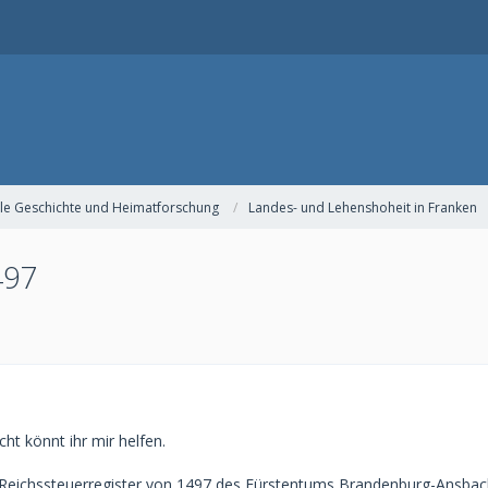
le Geschichte und Heimatforschung
Landes- und Lehenshoheit in Franken
497
icht könnt ihr mir helfen.
 Reichssteuerregister von 1497 des Fürstentums Brandenburg-Ansbac