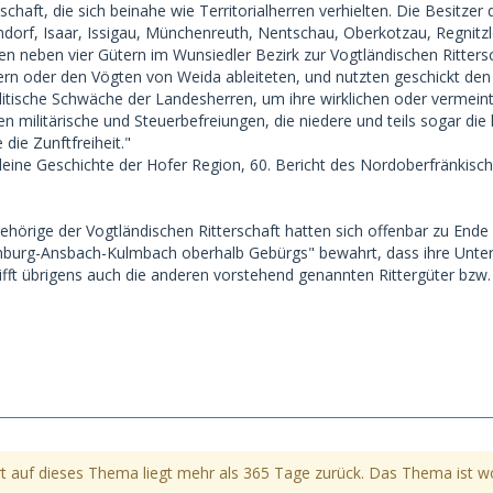
schaft, die sich beinahe wie Territorialherren verhielten. Die Besitze
ndorf, Isaar, Issigau, Münchenreuth, Nentschau, Oberkotzau, Regnitzl
n neben vier Gütern im Wunsiedler Bezirk zur Vogtländischen Rittersch
ern oder den Vögten von Weida ableiteten, und nutzten geschickt den 
politische Schwäche der Landesherren, um ihre wirklichen oder vermei
n militärische und Steuerbefreiungen, die niedere und teils sogar die
 die Zunftfreiheit."
 Kleine Geschichte der Hofer Region, 60. Bericht des Nordoberfränkis
ehörige der Vogtländischen Ritterschaft hatten sich offenbar zu End
urg-Ansbach-Kulmbach oberhalb Gebürgs" bewahrt, dass ihre Untertan
ifft übrigens auch die anderen vorstehend genannten Rittergüter bzw.
t auf dieses Thema liegt mehr als 365 Tage zurück. Das Thema ist womö