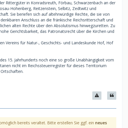
r der Rittergüter in Konradsreuth, Förbau, Schwarzenbach an der
osau-Hohenberg, Reitzenstein, Selbitz, Zedtwitz und
aft. Sie beriefen sich auf altehrwürdige Rechte, die sie von
denkbaren Anschluss an die fränkische Reichsritterschaft und
ntlichen alten Rechte über den Absolutismus hinwegzuretten. Zu
 hohe Gerichtsbarkeit, das Patronatsrecht über die Kirchen und
chen Vereins für Natur-, Geschichts- und Landeskunde Hof, Hof
e des 15. Jahrhunderts noch eine so große Unabhängigkeit vom
en nicht im Reichssteuerregister für dieses Territorium
 Ortschaften.
glich bereits veraltet. Bitte erstellen Sie ggf. ein
neues