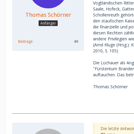
Vogtländischen Ritter
Saale, Hofeck, Gatte
Thomas Schörner
Schollenreuth gehörte
den staufischen Kais
Anfänger
die finanzielle und 
diesen Rechten zählte
andere Privilegien wie
Beiträge
49
(Arnd Kluge (Hrsg.):
2010, S. 105)
Die Lüchauer als Ang
"Fürstentum Brandenb
auftauchen. Das betr
Thomas Schörner
Die letzte Antwor