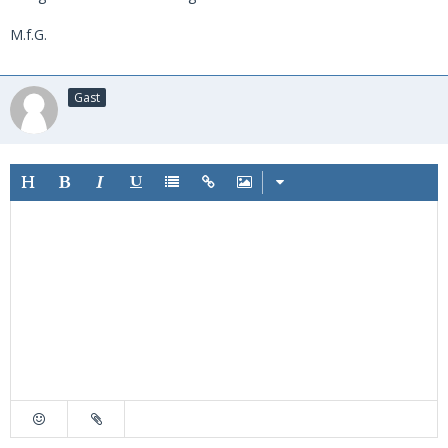
M.f.G.
Gast