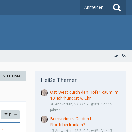
Anmelden
ES THEMA
Heiße Themen
Ost-West durch den Hofer Raum im
10. Jahrhundert v. Chr.
30 Antworten, 53.334 Zugriffe, Vor 15
Jahren
Filter
Bernsteinstraße durch
Nordoberfranken?
er
13 Antworten, 42.219 Zugriffe, Vor 13