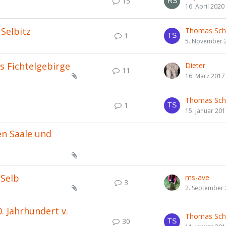
15
16. April 2020
Selbitz
Thomas Sch
1
5. November 
 Fichtelgebirge
Dieter
11
16. März 2017
Thomas Sch
1
15. Januar 20
en Saale und
 Selb
ms-ave
3
2. September
 Jahrhundert v.
Thomas Sch
30