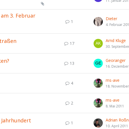
11. Januar 20
 am 3. Februar
Dieter
1
4. Februar 20
traßen
Arnd Kluge
17
30. Septembe
ken?
Georanger
13
16. Dezember
ms-ave
4
18. November
ms-ave
2
8. Mai 2011
 Jahrhundert
Adrian Roßn
1
10. April 2011