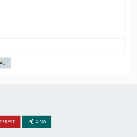
AU
TEREST
XING