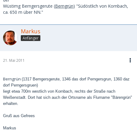
Wüstimg Berngersgerute (
Berngrün
) "Südöstlich von Kornbach,
ca. 650 m über NN."
Markus
Anfänger
21. Mai 2011
Berngrün
(1317
Berngersgerute
, 1346
das dorf Perngersgrun,
1360
daz
dorf Perngersgruen)
liegt etwa 700m westlich von Kornbach, rechts der Straße nach
Weißenstadt. Dort hat sich auch der Ortsname als Flurname "Bärengrün"
erhalten.
Gruß aus Gefrees
Markus