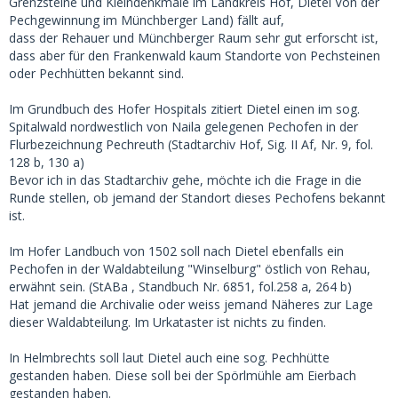
Grenzsteine und Kleindenkmale im Landkreis Hof, Dietel Von der
Pechgewinnung im Münchberger Land) fällt auf,
dass der Rehauer und Münchberger Raum sehr gut erforscht ist,
dass aber für den Frankenwald kaum Standorte von Pechsteinen
oder Pechhütten bekannt sind.
Im Grundbuch des Hofer Hospitals zitiert Dietel einen im sog.
Spitalwald nordwestlich von Naila gelegenen Pechofen in der
Flurbezeichnung Pechreuth (Stadtarchiv Hof, Sig. II Af, Nr. 9, fol.
128 b, 130 a)
Bevor ich in das Stadtarchiv gehe, möchte ich die Frage in die
Runde stellen, ob jemand der Standort dieses Pechofens bekannt
ist.
Im Hofer Landbuch von 1502 soll nach Dietel ebenfalls ein
Pechofen in der Waldabteilung "Winselburg" östlich von Rehau,
erwähnt sein. (StABa , Standbuch Nr. 6851, fol.258 a, 264 b)
Hat jemand die Archivalie oder weiss jemand Näheres zur Lage
dieser Waldabteilung. Im Urkataster ist nichts zu finden.
In Helmbrechts soll laut Dietel auch eine sog. Pechhütte
gestanden haben. Diese soll bei der Spörlmühle am Eierbach
gestanden haben.