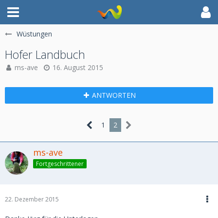
Wüstungen
Hofer Landbuch
ms-ave
16. August 2015
ANTWORTEN
1
2
ms-ave
Fortgeschrittener
22. Dezember 2015