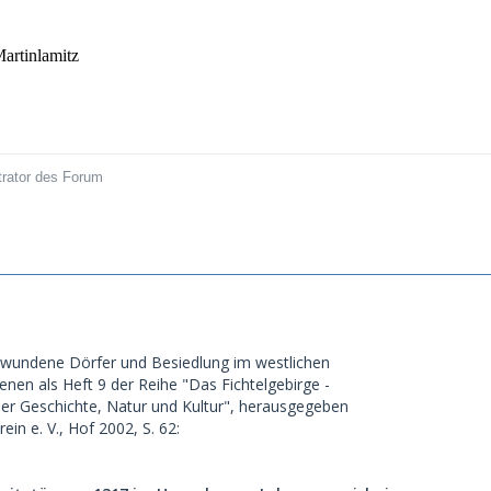
artinlamitz
trator des Forum
hwundene Dörfer und Besiedlung im westlichen
ienen als Heft 9 der Reihe "Das Fichtelgebirge -
iner Geschichte, Natur und Kultur", herausgegeben
ein e. V., Hof 2002, S. 62: