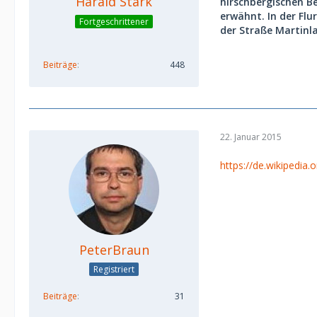
Harald Stark
hirschbergischen B
erwähnt. In der Flu
Fortgeschrittener
der Straße Martinl
Beiträge
448
22. Januar 2015
https://de.wikipedi
PeterBraun
Registriert
Beiträge
31