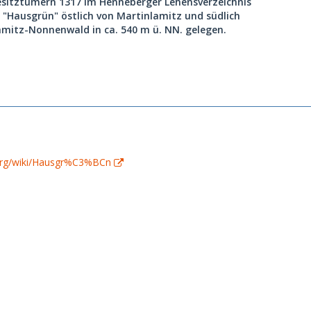
esitztümern 1317 im Henneberger Lehensverzeichnis
r "Hausgrün" östlich von Martinlamitz und südlich
amitz-Nonnenwald in ca. 540 m ü. NN. gelegen.
a.org/wiki/Hausgr%C3%BCn