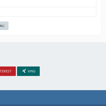
AU
TEREST
XING