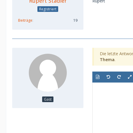
Rupert Stadler
Rupert
Registriert
Beiträge
19
Die letzte Antwor
Thema
.
Gast