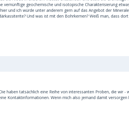
eine vernünftige geochemische und isotopische Charakterisierung etw
se hier und ich würde unter anderem gern auf das Angebot der Minera
rkassiterite? Und was ist mit den Bohrkernen? Weiß man, dass dort Z
ie haben tatsächlich eine Reihe von interessanten Proben, die wir - 
keine Kontaktinformationen. Wenn mich also jemand damit versorgen ka