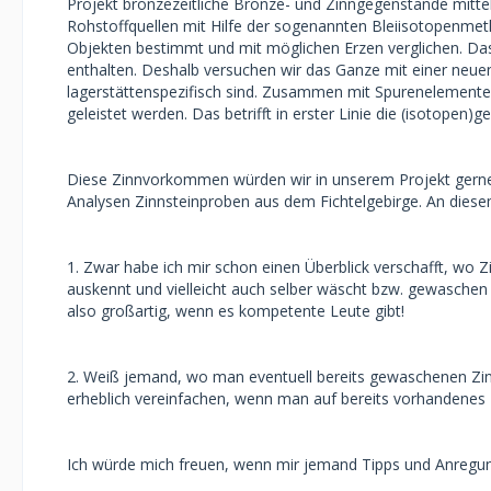
Projekt bronzezeitliche Bronze- und Zinngegenstände mitte
Rohstoffquellen mit Hilfe der sogenannten Bleiisotopenmet
Objekten bestimmt und mit möglichen Erzen verglichen. Das 
enthalten. Deshalb versuchen wir das Ganze mit einer neuen
lagerstättenspezifisch sind. Zusammen mit Spurenelementen 
geleistet werden. Das betrifft in erster Linie die (isotope
Diese Zinnvorkommen würden wir in unserem Projekt gerne m
Analysen Zinnsteinproben aus dem Fichtelgebirge. An dies
1. Zwar habe ich mir schon einen Überblick verschafft, wo Zi
auskennt und vielleicht auch selber wäscht bzw. gewaschen 
also großartig, wenn es kompetente Leute gibt!
2. Weiß jemand, wo man eventuell bereits gewaschenen Zin
erheblich vereinfachen, wenn man auf bereits vorhandenes M
Ich würde mich freuen, wenn mir jemand Tipps und Anregu