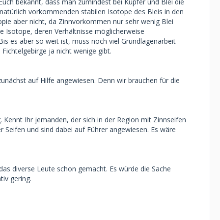
 Euch bekannt, dass man zumindest bei Kupfer und Blei die
natürlich vorkommenden stabilen Isotope des Bleis in den
topie aber nicht, da Zinnvorkommen nur sehr wenig Blei
le Isotope, deren Verhältnisse möglicherweise
is es aber so weit ist, muss noch viel Grundlagenarbeit
ichtelgebirge ja nicht wenige gibt.
nächst auf Hilfe angewiesen. Denn wir brauchen für die
g. Kennt Ihr jemanden, der sich in der Region mit Zinnseifen
er Seifen und sind dabei auf Führer angewiesen. Es wäre
das diverse Leute schon gemacht. Es würde die Sache
iv gering.