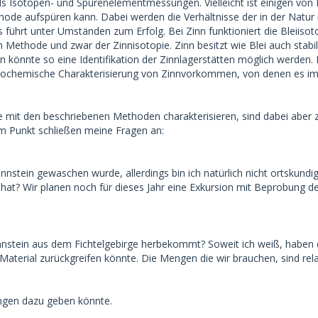
ls Isotopen- und Spurenelementmessungen. Vielleicht ist einigen von
hode aufspüren kann. Dabei werden die Verhältnisse der in der Natur 
führt unter Umständen zum Erfolg. Bei Zinn funktioniert die Bleiiso
 Methode und zwar der Zinnisotopie. Zinn besitzt wie Blei auch stabi
könnte so eine Identifikation der Zinnlagerstätten möglich werden. B
n)geochemische Charakterisierung von Zinnvorkommen, von denen es im F
it den beschriebenen Methoden charakterisieren, sind dabei aber zu
em Punkt schließen meine Fragen an:
nnstein gewaschen wurde, allerdings bin ich natürlich nicht ortskundi
hat? Wir planen noch für dieses Jahr eine Exkursion mit Beprobung d
nstein aus dem Fichtelgebirge herbekommt? Soweit ich weiß, haben 
aterial zurückgreifen könnte. Die Mengen die wir brauchen, sind relat
ngen dazu geben könnte.