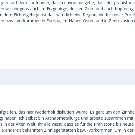
 gern auf dem Laufenden, da ich davon ausgehe, dass der prähistorisc
 wir übrigens auch im Erzgebirge, dessen Zinn- und auch Kupferlager
 dem Fichtelgebirge ist das natürlich eine Region, die für unser Pro
en bzw. -vorkommen in Europa, im Nahen Osten und in Zentralasien un
reifen, das hier wiederholt diskutiert wurde. Es geht um den Zinnbe
igt haben. Ich selbst bin Archäometallurge und arbeite zusammen mi
in der Alten Welt. Ihr alle wisst, dass es für die Prähistorie bis heu
nd die anderen bekannten Zinnlagerstätten bzw. -vorkommen. Um in d