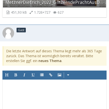
MetznerDietrich_2022_GlitzerndePrachtAusDerErde_Frankenpost_17052022_S12.jpg
451,93 kB
1.726×727
627
Gast
Die letzte Antwort auf dieses Thema liegt mehr als 365 Tage
zurück. Das Thema ist womöglich bereits veraltet. Bitte
erstellen Sie ggf. ein
neues Thema
.